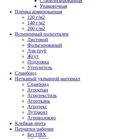
Стабилизированная
Упаковочная
Пленка армированная
120 г/м2
140 г/м2
200 г/м2
Вспененный полиэтилен
Листовой
Фольгированый
Для труб
Жгут
Подложка
Утеплитель
Спанбонд
Нетканый укрывной материал
Спанбонд
Агроспан
Агротекстиль
Агроткань
Агротекс
Лутрасил
Агроволокно
Клейкая лента
Перчатки рабочие
Без ПВХ