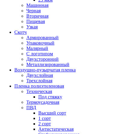
Машинная
Черная
Вторичная
Пищевая
Узкая
Скотч
Армированный
Упаковочный
Малярный
С логотипом
Двухсторонний
Металлизированный
Воздушно-пузырчатая пленка
Двухслойная
Трехслойная
Пленка полиэтиленовая
Техническая
Под стяжку
Термоусадочная
ПВД
Высший сорт
1 сорт
2 сорт
Антистатическая