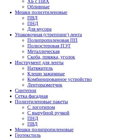
ХБ с ПВХ
Обливные
Мешки полиэтиленовые
ПВД
ПНД
Для мусора
Упаковочная (стреппинг) лента
Полипропиленовая ПП
Полиэстеровая ПЭТ
Металлическая
Скоба, пряжка, уголок
Инструмент для ленты
Натяжитель
Клещи зажимные
Комбинированное устройство
Ленторазмотчик
Синтепон
Сетка фасадная
Полиэтиленовые пакеты
С логотипом
С вырубной ручкой
ПНД
ПВД
Мешки полипропиленовые
Геотекстиль