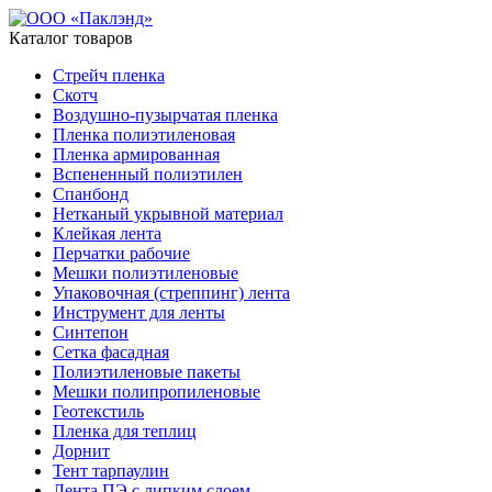
Каталог товаров
Стрейч пленка
Скотч
Воздушно-пузырчатая пленка
Пленка полиэтиленовая
Пленка армированная
Вспененный полиэтилен
Спанбонд
Нетканый укрывной материал
Клейкая лента
Перчатки рабочие
Мешки полиэтиленовые
Упаковочная (стреппинг) лента
Инструмент для ленты
Синтепон
Сетка фасадная
Полиэтиленовые пакеты
Мешки полипропиленовые
Геотекстиль
Пленка для теплиц
Дорнит
Тент тарпаулин
Лента ПЭ с липким слоем